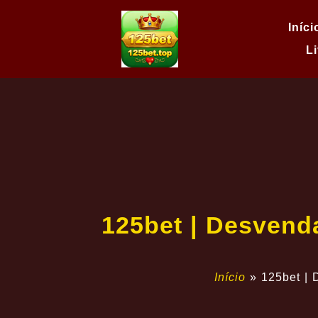
Iníci
L
125bet | Desven
Início
»
125bet |