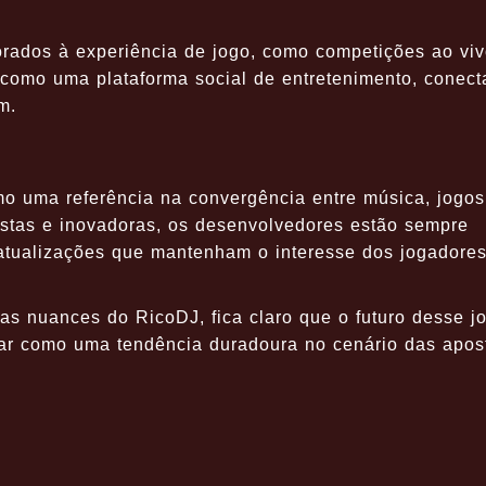
rados à experiência de jogo, como competições ao viv
como uma plataforma social de entretenimento, conec
m.
mo uma referência na convergência entre música, jogos
stas e inovadoras, os desenvolvedores estão sempre
 atualizações que mantenham o interesse dos jogadores
s nuances do RicoDJ, fica claro que o futuro desse j
dar como uma tendência duradoura no cenário das apos