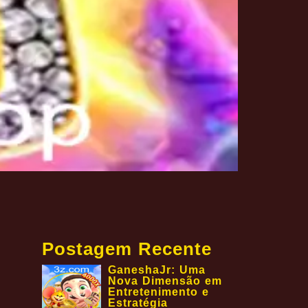
Postagem Recente
GaneshaJr: Uma
Nova Dimensão em
Entretenimento e
Estratégia