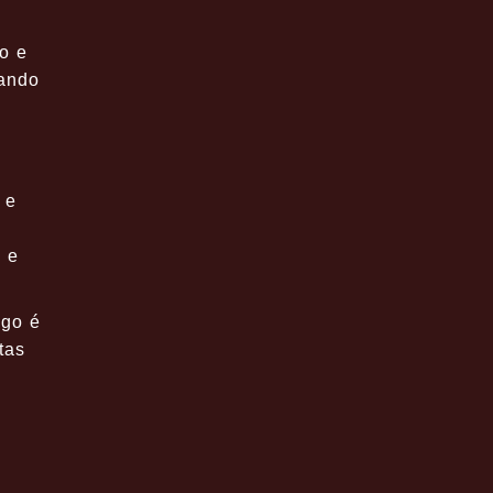
o e
tando
 e
 e
ogo é
tas