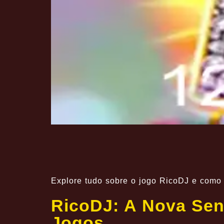
Explore tudo sobre o jogo RicoDJ e como 
RicoDJ: A Nova Sen
Jogos