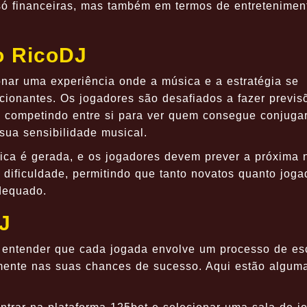
só financeiras, mas também em termos de entretenimen
o RicoDJ
onar uma experiência onde a música e a estratégia se
ionantes. Os jogadores são desafiados a fazer previs
, competindo entre si para ver quem consegue conjuga
sua sensibilidade musical.
ica é gerada, e os jogadores devem prever a próxima 
e dificuldade, permitindo que tanto novatos quanto jog
dequado.
J
é entender que cada jogada envolve um processo de es
amente nas suas chances de sucesso. Aqui estão algum