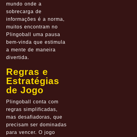
mundo onde a
sobrecarga de
informações é a norma,
muitos encontram no
Plingoball uma pausa
bem-vinda que estimula
a mente de maneira
divertida.
Regras e
Estratégias
de Jogo
Plingoball conta com
regras simplificadas,
mas desafiadoras, que
precisam ser dominadas
para vencer. O jogo