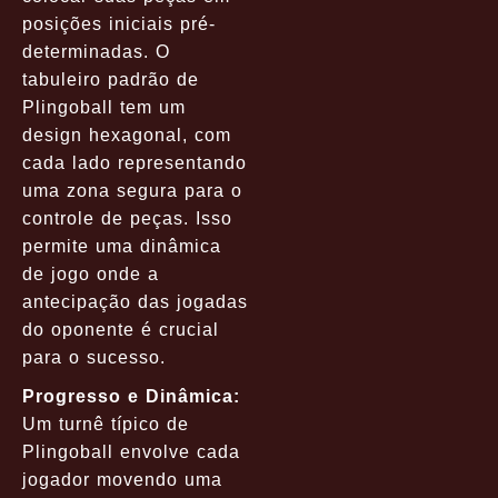
posições iniciais pré-
determinadas. O
tabuleiro padrão de
Plingoball tem um
design hexagonal, com
cada lado representando
uma zona segura para o
controle de peças. Isso
permite uma dinâmica
de jogo onde a
antecipação das jogadas
do oponente é crucial
para o sucesso.
Progresso e Dinâmica:
Um turnê típico de
Plingoball envolve cada
jogador movendo uma