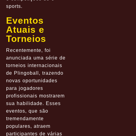
sports.
Eventos
Atuais e
Torneios
Recentemente, foi
anunciada uma série de
torneios internacionais
de Plingoball, trazendo
novas oportunidades
para jogadores
profissionais mostrarem
sua habilidade. Esses
eventos, que são
tremendamente
populares, atraem
participantes de várias