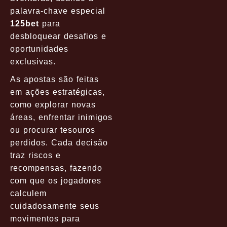
palavra-chave especial
125bet
para
desbloquear desafios e
oportunidades
exclusivas.
As apostas são feitas
em ações estratégicas,
como explorar novas
áreas, enfrentar inimigos
ou procurar tesouros
perdidos. Cada decisão
traz riscos e
recompensas, fazendo
com que os jogadores
calculem
cuidadosamente seus
movimentos para