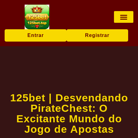
Casino Game
Roulette Game
Jogo Res
Últimas Notíc
Entrar
Registrar
125bet | Desvendando
PirateChest: O
Excitante Mundo do
Jogo de Apostas