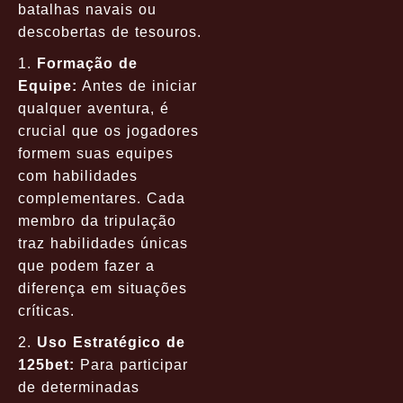
batalhas navais ou
descobertas de tesouros.
1.
Formação de
Equipe:
Antes de iniciar
qualquer aventura, é
crucial que os jogadores
formem suas equipes
com habilidades
complementares. Cada
membro da tripulação
traz habilidades únicas
que podem fazer a
diferença em situações
críticas.
2.
Uso Estratégico de
125bet:
Para participar
de determinadas