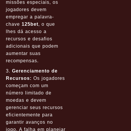
missões especiais, os
jogadores devem
empregar a palavra-
chave
125bet
, o que
lhes dá acesso a
recursos e desafios
adicionais que podem
aumentar suas
recompensas.
3.
Gerenciamento de
Recursos:
Os jogadores
começam com um
número limitado de
moedas e devem
gerenciar seus recursos
eficientemente para
garantir avanços no
jogo. A falha em planejar