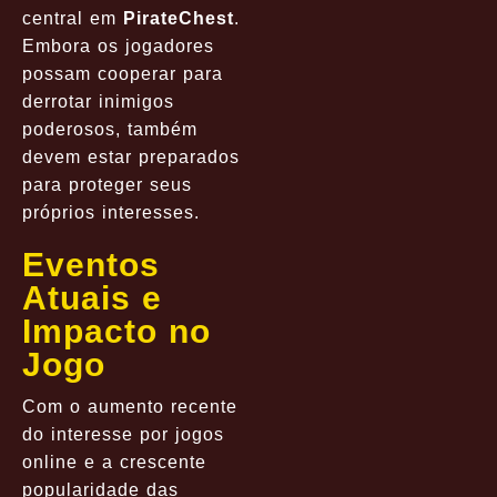
central em
PirateChest
.
Embora os jogadores
possam cooperar para
derrotar inimigos
poderosos, também
devem estar preparados
para proteger seus
próprios interesses.
Eventos
Atuais e
Impacto no
Jogo
Com o aumento recente
do interesse por jogos
online e a crescente
popularidade das