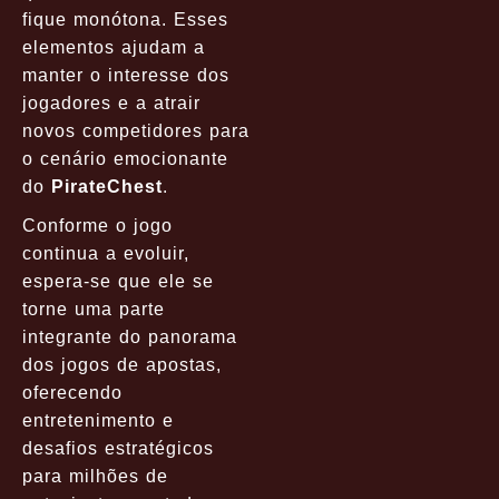
fique monótona. Esses
elementos ajudam a
manter o interesse dos
jogadores e a atrair
novos competidores para
o cenário emocionante
do
PirateChest
.
Conforme o jogo
continua a evoluir,
espera-se que ele se
torne uma parte
integrante do panorama
dos jogos de apostas,
oferecendo
entretenimento e
desafios estratégicos
para milhões de