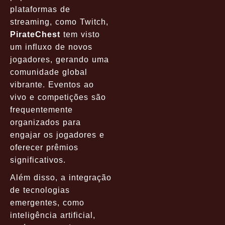
plataformas de
streaming, como Twitch,
PirateChest
tem visto
um influxo de novos
jogadores, gerando uma
comunidade global
vibrante. Eventos ao
vivo e competições são
frequentemente
organizados para
engajar os jogadores e
oferecer prêmios
significativos.
Além disso, a integração
de tecnologias
emergentes, como
inteligência artificial,