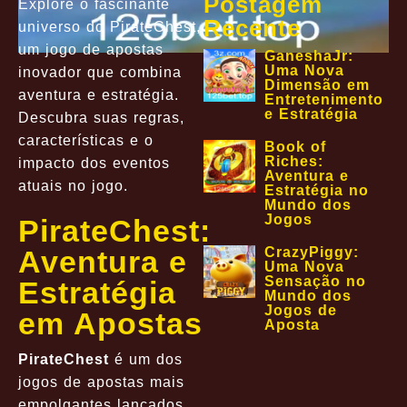
Postagem
Explore o fascinante
Recente
universo do PirateChest,
um jogo de apostas
GaneshaJr:
Uma Nova
inovador que combina
Dimensão em
aventura e estratégia.
Entretenimento
e Estratégia
Descubra suas regras,
características e o
Book of
Riches:
impacto dos eventos
Aventura e
atuais no jogo.
Estratégia no
Mundo dos
Jogos
PirateChest:
Aventura e
CrazyPiggy:
Uma Nova
Sensação no
Estratégia
Mundo dos
Jogos de
em Apostas
Aposta
PirateChest
é um dos
jogos de apostas mais
empolgantes lançados