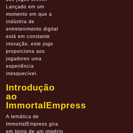
Lançado em um
momento em que a
indústria de
entretenimento digital
está em constante
inovação, este jogo
proporciona aos
jogadores uma
experiência
inesquecível.
Introdução
ao
ImmortalEmpress
A temática de
ImmortalEmpress gira
em torno de um império