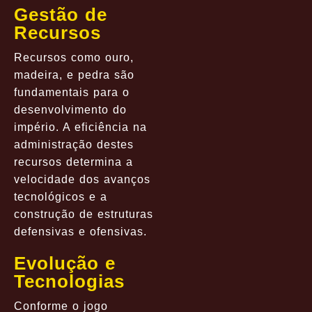
Gestão de
Recursos
Recursos como ouro,
madeira, e pedra são
fundamentais para o
desenvolvimento do
império. A eficiência na
administração destes
recursos determina a
velocidade dos avanços
tecnológicos e a
construção de estruturas
defensivas e ofensivas.
Evolução e
Tecnologias
Conforme o jogo