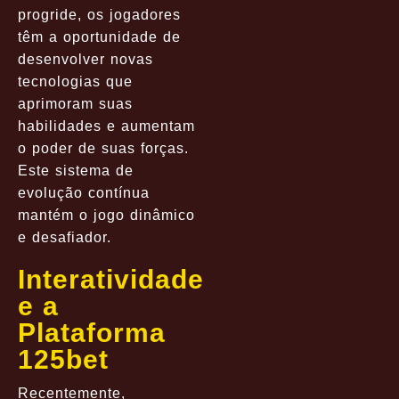
progride, os jogadores
têm a oportunidade de
desenvolver novas
tecnologias que
aprimoram suas
habilidades e aumentam
o poder de suas forças.
Este sistema de
evolução contínua
mantém o jogo dinâmico
e desafiador.
Interatividade
e a
Plataforma
125bet
Recentemente,