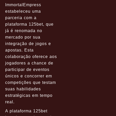
ImmortalEmpress
estabeleceu uma
parceria com a
plataforma 125bet, que
já é renomada no
mercado por sua
integração de jogos e
apostas. Esta
colaboração oferece aos
jogadores a chance de
participar de eventos
únicos e concorrer em
competições que testam
suas habilidades
estratégicas em tempo
real.
A plataforma 125bet