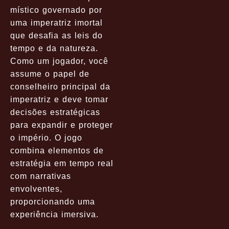
místico governado por
uma imperatriz imortal
que desafia as leis do
tempo e da natureza.
Como um jogador, você
assume o papel de
conselheiro principal da
imperatriz e deve tomar
decisões estratégicas
para expandir e proteger
o império. O jogo
combina elementos de
estratégia em tempo real
com narrativas
envolventes,
proporcionando uma
experiência imersiva.