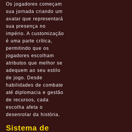
Os jogadores começam
sua jornada criando um
avatar que representará
sua presença no
império. A customização
é uma parte crítica,
permitindo que os
jogadores escolham
atributos que melhor se
adequem ao seu estilo
de jogo. Desde
habilidades de combate
até diplomacia e gestão
de recursos, cada
escolha afeta o
desenrolar da história.
Sistema de