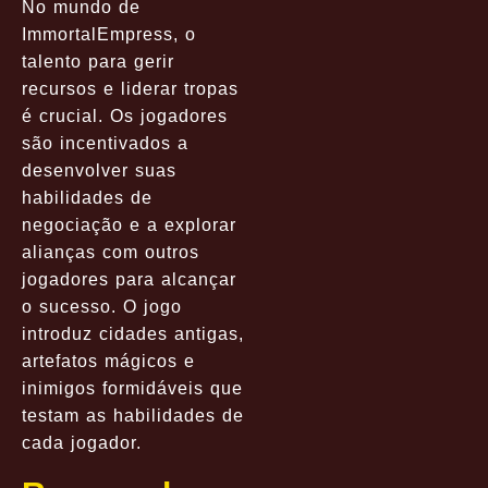
No mundo de
ImmortalEmpress, o
talento para gerir
recursos e liderar tropas
é crucial. Os jogadores
são incentivados a
desenvolver suas
habilidades de
negociação e a explorar
alianças com outros
jogadores para alcançar
o sucesso. O jogo
introduz cidades antigas,
artefatos mágicos e
inimigos formidáveis que
testam as habilidades de
cada jogador.