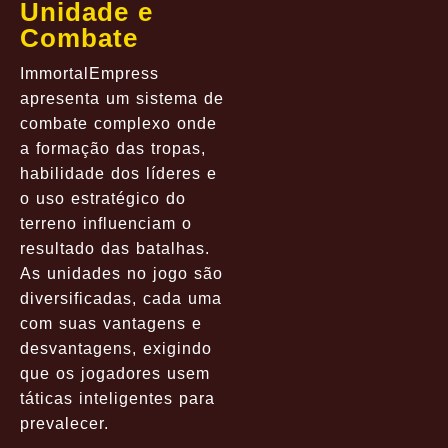
Unidade e
Combate
ImmortalEmpress
apresenta um sistema de
combate complexo onde
a formação das tropas,
habilidade dos líderes e
o uso estratégico do
terreno influenciam o
resultado das batalhas.
As unidades no jogo são
diversificadas, cada uma
com suas vantagens e
desvantagens, exigindo
que os jogadores usem
táticas inteligentes para
prevalecer.