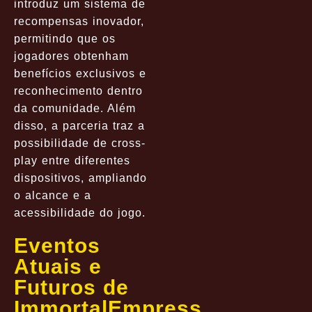
introduz um sistema de
recompensas inovador,
permitindo que os
jogadores obtenham
benefícios exclusivos e
reconhecimento dentro
da comunidade. Além
disso, a parceria traz a
possibilidade de cross-
play entre diferentes
dispositivos, ampliando
o alcance e a
acessibilidade do jogo.
Eventos
Atuais e
Futuros de
ImmortalEmpress