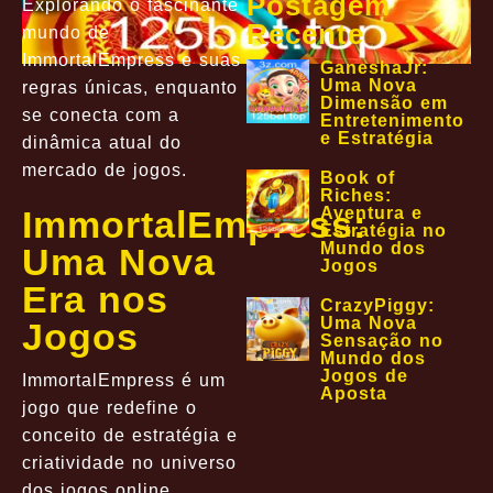
Postagem
Explorando o fascinante
Recente
mundo de
ImmortalEmpress e suas
GaneshaJr:
Uma Nova
regras únicas, enquanto
Dimensão em
se conecta com a
Entretenimento
e Estratégia
dinâmica atual do
mercado de jogos.
Book of
Riches:
ImmortalEmpress:
Aventura e
Estratégia no
Mundo dos
Uma Nova
Jogos
Era nos
CrazyPiggy:
Uma Nova
Jogos
Sensação no
Mundo dos
Jogos de
ImmortalEmpress é um
Aposta
jogo que redefine o
conceito de estratégia e
criatividade no universo
dos jogos online.