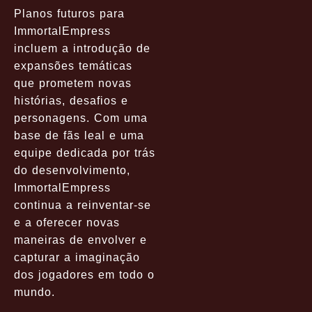
Planos futuros para
ImmortalEmpress
incluem a introdução de
expansões temáticas
que prometem novas
histórias, desafios e
personagens. Com uma
base de fãs leal e uma
equipe dedicada por trás
do desenvolvimento,
ImmortalEmpress
continua a reinventar-se
e a oferecer novas
maneiras de envolver e
capturar a imaginação
dos jogadores em todo o
mundo.