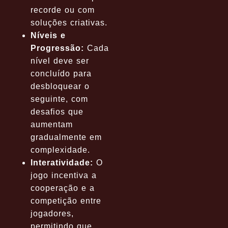
recorde ou com
soluções criativas.
Níveis e
Progressão:
Cada
nível deve ser
concluído para
desbloquear o
seguinte, com
desafios que
aumentam
gradualmente em
complexidade.
Interatividade:
O
jogo incentiva a
cooperação e a
competição entre
jogadores,
permitindo que