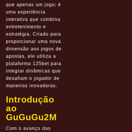
que apenas um jogo; é
uma experiência
interativa que combina
entretenimento e
estratégia. Criado para
proporcionar uma nova
dimensão aos jogos de
apostas, ele utiliza a
plataforma 125bet para
integrar dinâmicas que
desafiam o jogador de
maneiras inovadoras.
Introdução
ao
GuGuGu2M
Com o avanço das