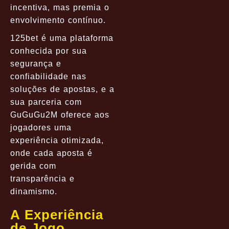
incentiva, mas premia o
envolvimento contínuo.
125bet é uma plataforma
conhecida por sua
segurança e
confiabilidade nas
soluções de apostas, e a
sua parceria com
GuGuGu2M oferece aos
jogadores uma
experiência otimizada,
onde cada aposta é
gerida com
transparência e
dinamismo.
A Experiência
de Jogo