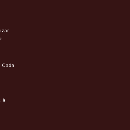
izar
s
. Cada
s à