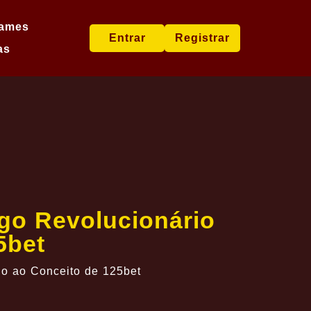
ames
Entrar
Registrar
as
go Revolucionário
5bet
do ao Conceito de 125bet