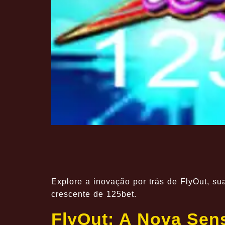
Explore a inovação por trás de FlyOut, s
crescente de 125bet.
FlyOut: A Nova Se