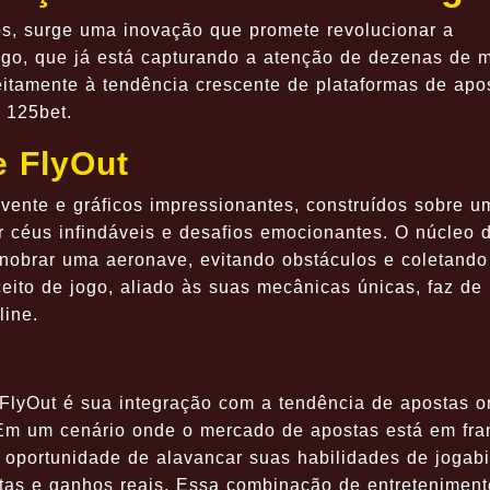
os, surge uma inovação que promete revolucionar a
ogo, que já está capturando a atenção de dezenas de m
eitamente à tendência crescente de plataformas de apo
a 125bet.
e FlyOut
vente e gráficos impressionantes, construídos sobre u
r céus infindáveis e desafios emocionantes. O núcleo 
nobrar uma aeronave, evitando obstáculos e coletando
eito de jogo, aliado às suas mecânicas únicas, faz de
line.
 FlyOut é sua integração com a tendência de apostas on
 Em um cenário onde o mercado de apostas está em fra
 oportunidade de alavancar suas habilidades de jogabi
stas e ganhos reais. Essa combinação de entreteniment