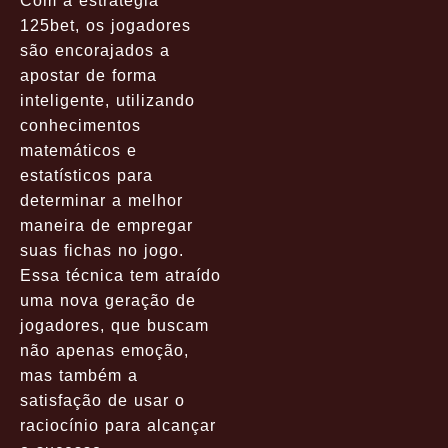
Com a estratégia
125bet, os jogadores
são encorajados a
apostar de forma
inteligente, utilizando
conhecimentos
matemáticos e
estatísticos para
determinar a melhor
maneira de empregar
suas fichas no jogo.
Essa técnica tem atraído
uma nova geração de
jogadores, que buscam
não apenas emoção,
mas também a
satisfação de usar o
raciocínio para alcançar