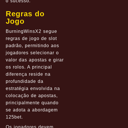
o sucesso.
Regras do
Jogo
BurningWinsX2 segue
regras de jogo de slot
padrão, permitindo aos
jogadores selecionar o
valor das apostas e girar
os rolos. A principal
diferença reside na
profundidade da
estratégia envolvida na
colocação de apostas,
principalmente quando
se adota a abordagem
125bet.
Os jogadores devem