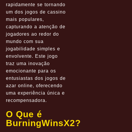
rapidamente se tornando
um dos jogos de cassino
mais populares,
capturando a atenção de
jogadores ao redor do
mundo com sua
jogabilidade simples e
envolvente. Este jogo
traz uma inovação
emocionante para os
entusiastas dos jogos de
azar online, oferecendo
uma experiência única e
recompensadora.
O Que é
BurningWinsX2?