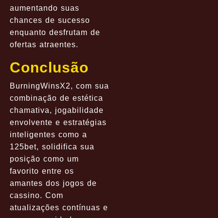
aumentando suas
chances de sucesso
enquanto desfrutam de
ofertas atraentes.
Conclusão
BurningWinsX2, com sua
combinação de estética
chamativa, jogabilidade
envolvente e estratégias
inteligentes como a
125bet, solidifica sua
posição como um
favorito entre os
amantes dos jogos de
cassino. Com
atualizações contínuas e